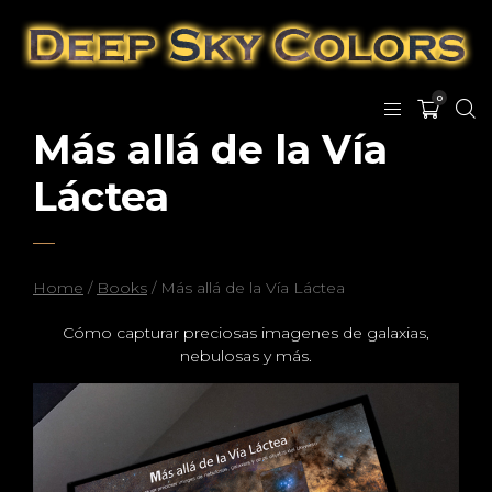
0
Más allá de la Vía
Láctea
Home
/
Books
/ Más allá de la Vía Láctea
Cómo capturar preciosas imagenes de galaxias,
nebulosas y más.