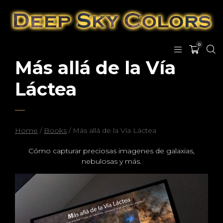
0
Más allá de la Vía
Láctea
Home
/
Books
/ Más allá de la Vía Láctea
Cómo capturar preciosas imagenes de galaxias,
nebulosas y más.