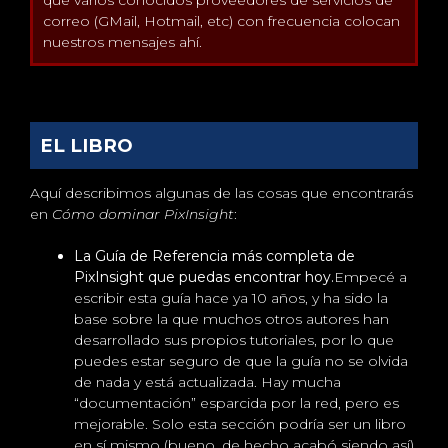
que varios conocidos proveedores de servicios de
correo (GMail, Hotmail, etc) con frecuencia colocan
nuestros mensajes ahí.
EL LIBRO
Aquí describimos algunas de las cosas que encontrarás
en
Cómo dominar PixInsight
:
La Guía de Referencia más completa de
PixInsight que puedas encontrar hoy.
Empecé a
escribir esta guía hace ya 10 años, y ha sido la
base sobre la que muchos otros autores han
desarrollado sus propios tutoriales, por lo que
puedes estar seguro de que la guía no se olvida
de nada y está actualizada. Hay mucha
“documentación” esparcida por la red, pero es
mejorable. Solo esta sección podría ser un libro
en sí mismo (bueno, de hecho acabó siendo así),